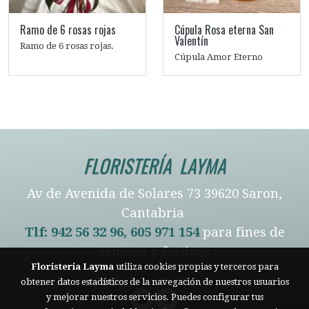
Ramo de 6 rosas rojas
Cúpula Rosa eterna San
Valentín
Ramo de 6 rosas rojas.
Cúpula Amor Eterno
FLORISTERÍA LAYMA
Av de Avenida de Solares 73 39620 Saron,
Cantabria
Tlf: 942 56 32 96, 605 971 154
para fines de
semana y festivos
Floristeria Layma
utiliza cookies propias y terceros para
obtener datos estadísticos de la navegación de nuestros usuarios
y mejorar nuestros servicios. Puedes configurar tus