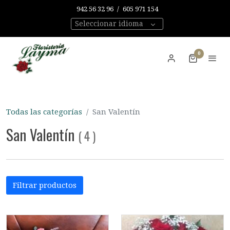
942 56 32 96
/
605 971 154
Seleccionar idioma
0
Todas las categorías
San Valentín
San Valentín
(
4
)
Filtrar productos